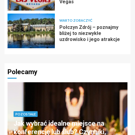
Vegas
WARTO ZOBACZYĆ
Połczyn Zdrój – poznajmy
bliżej to niezwykłe
uzdrowisko i jego atrakcje
Polecamy
POZOSTAŁE
Jak wybrać idealne miejsce na
konferencję lub ślub? Czynniki,